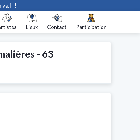
nva.fr !
rtistes
Lieux
Contact
Participation
malières - 63