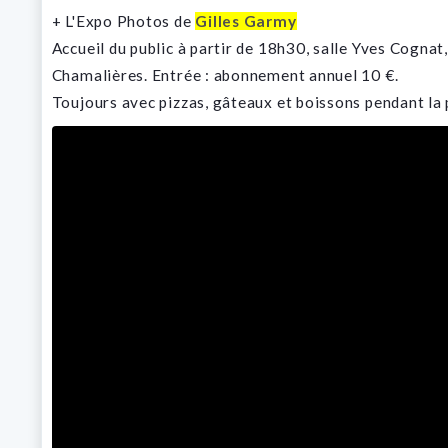
+ L'Expo Photos de
Gilles Garmy
Accueil du public à partir de 18h30, salle Yves Cognat
Chamalières. Entrée : abonnement annuel 10 €.
Toujours avec pizzas, gâteaux et boissons pendant la 