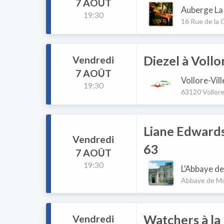
7 AOÛT
Auberge La 
19:30
16 Rue de la 
Diezel à Vollor
Vendredi
7 AOÛT
Vollore-Vill
19:30
63120 Vollore
Liane Edwards
Vendredi
63
7 AOÛT
19:30
L'Abbaye de
Abbaye de Mo
Watchers à la 
Vendredi