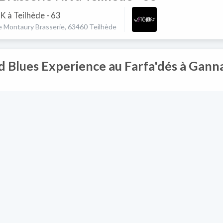
K à Teilhède - 63
e Montaury Brasserie, 63460 Teilhède
 Blues Experience au Farfa'dés à Ganna
dés à Gannat - 03
ian, 03800 Gannat
 L' Imprévu à Murol - 63
à Murol - 63
 L Imprevu, 63790 Murol