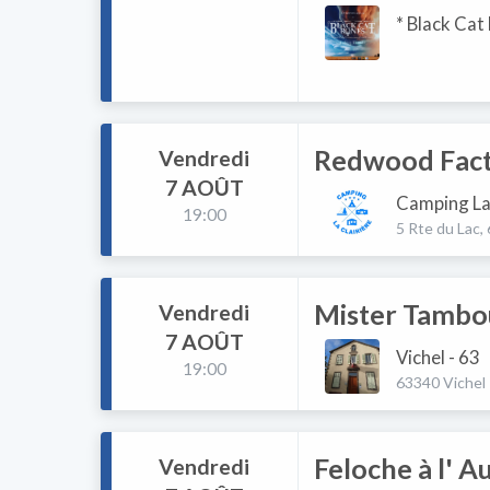
* Black Cat
Redwood Facto
Vendredi
7 AOÛT
Camping La 
19:00
5 Rte du Lac,
Mister Tambou
Vendredi
7 AOÛT
Vichel - 63
19:00
63340 Vichel
Feloche à l' A
Vendredi