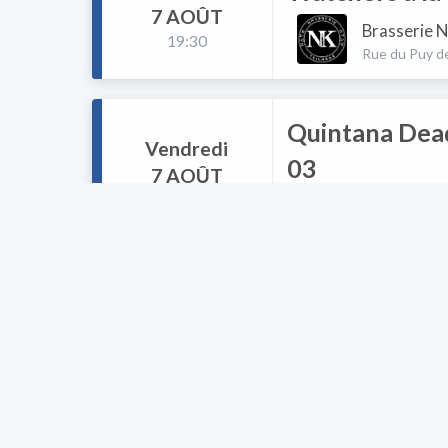
7 AOÛT
Brasserie N
19:30
Rue du Puy d
Quintana Dead
Vendredi
03
7 AOÛT
20:00
* Le Farfa'
4 Place Rant
The Weeders à
Vendredi
7 AOÛT
L' Imprévu 
20:00
Rue de Besse