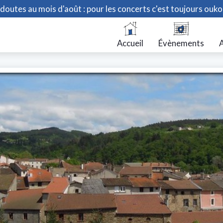
doutes au mois d'août : pour les concerts c'est toujours ouko
Accueil
Évènements
A