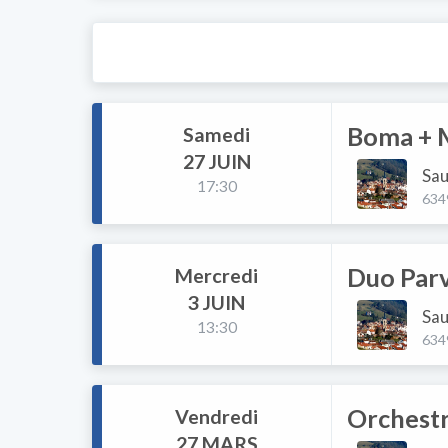
Boma + M
Samedi
27 JUIN
Sau
17:30
634
Duo Parv
Mercredi
3 JUIN
Sau
13:30
634
Orchestr
Vendredi
27 MARS