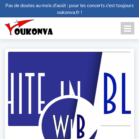
Pas de doutes au mois d'août : pour les concerts c'est toujours
oukonva.fr !