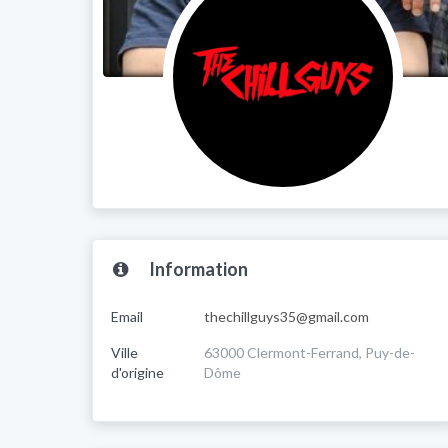
Information
Email
thechillguys35@gmail.com
Ville
63000 Clermont-Ferrand, Puy-de-
d'origine
Dôme