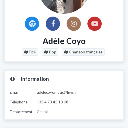
Adèle Coyo
Folk
Pop
Chanson française
Information
Email
adelecoyomusic@live.fr
Téléphone
+33 4 73 45 18 08
Département
Cantal