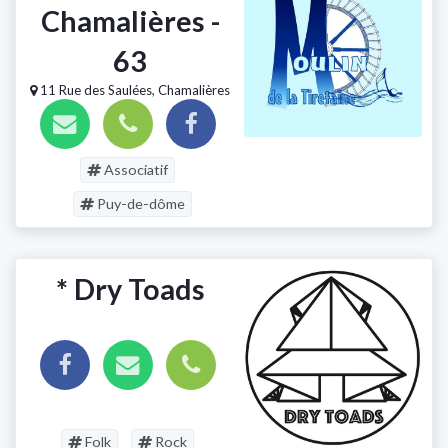
Chamalières -
63
11 Rue des Saulées, Chamalières
Associatif
Puy-de-dôme
* Dry Toads
Folk
Rock